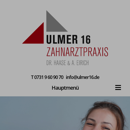
T
0731 9 60 90 70
info@ulmer16.de
Hauptmenü
Toggl
navig