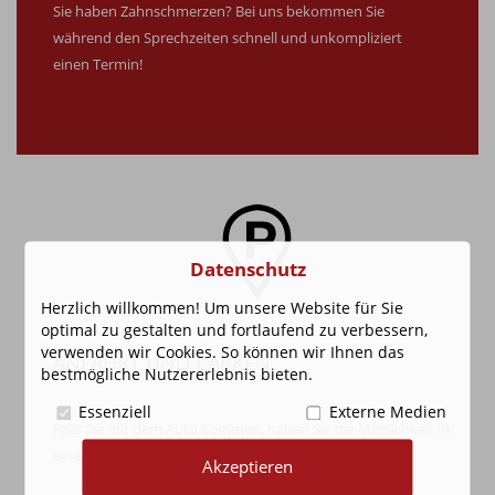
Sie haben Zahnschmerzen? Bei uns bekommen Sie
während den Sprechzeiten schnell und unkompliziert
einen Termin!
Datenschutz
Herzlich willkommen! Um unsere Website für Sie
optimal zu gestalten und fortlaufend zu verbessern,
verwenden wir Cookies. So können wir Ihnen das
ANFAHRT UND PARKEN
bestmögliche Nutzererlebnis bieten.
Essenziell
Externe Medien
Falls Sie mit dem Auto kommen, haben Sie die Möglichkeit in
einem der drei naheliegenden Parkhäuser zu parken:
Akzeptieren