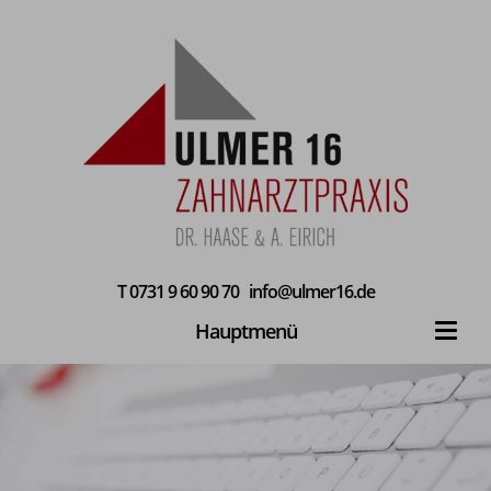
T
0731 9 60 90 70
info@ulmer16.de
Hauptmenü
Toggl
navig