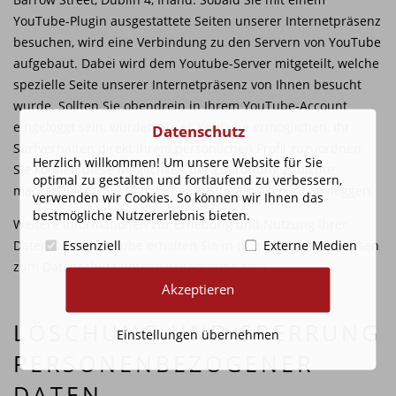
YouTube-Plugin ausgestattete Seiten unserer Internetpräsenz
besuchen, wird eine Verbindung zu den Servern von YouTube
aufgebaut. Dabei wird dem Youtube-Server mitgeteilt, welche
spezielle Seite unserer Internetpräsenz von Ihnen besucht
wurde. Sollten Sie obendrein in Ihrem YouTube-Account
eingeloggt sein, würden Sie es YouTube ermöglichen, Ihr
Datenschutz
Surfverhalten direkt Ihrem persönlichen Profil zuzuordnen.
Herzlich willkommen! Um unsere Website für Sie
Sie können diese Möglichkeit der Zuordnung zunichte
optimal zu gestalten und fortlaufend zu verbessern,
machen, wenn Sie sich vorher aus Ihrem Account ausloggen.
verwenden wir Cookies. So können wir Ihnen das
bestmögliche Nutzererlebnis bieten.
Weitere Informationen zur Erhebung und Nutzung Ihrer
Daten durch YouTube erhalten Sie in den dortigen Hinweisen
Essenziell
Externe Medien
zum Datenschutz unter
www.youtube.com
.
Akzeptieren
LÖSCHUNG UND SPERRUNG
Einstellungen übernehmen
PERSONENBEZOGENER
DATEN