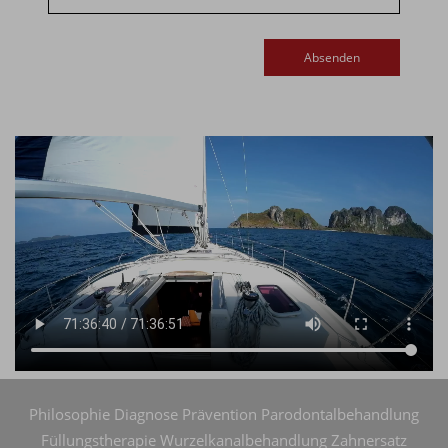
Absenden
Philosophie
Diagnose
Prävention
Parodontalbehandlung
Füllungstherapie
Wurzelkanalbehandlung
Zahnersatz